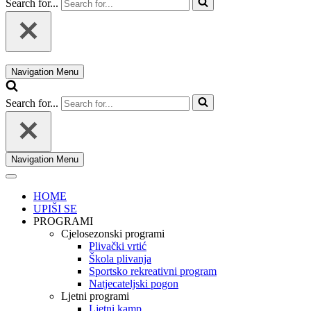
Search for...
Navigation Menu
Search for...
Navigation Menu
HOME
UPIŠI SE
PROGRAMI
Cjelosezonski programi
Plivački vrtić
Škola plivanja
Sportsko rekreativni program
Natjecateljski pogon
Ljetni programi
Ljetni kamp