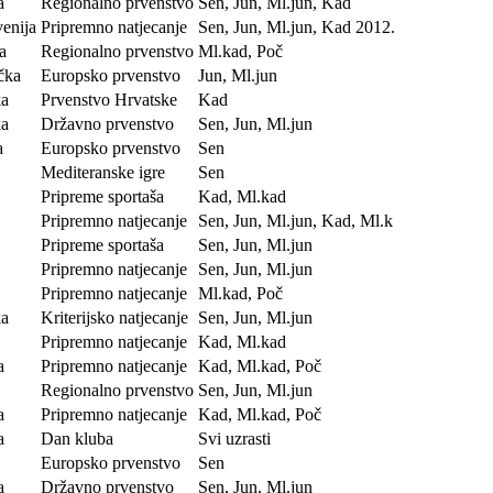
a
Regionalno prvenstvo
Sen, Jun, Ml.jun, Kad
venija
Pripremno natjecanje
Sen, Jun, Ml.jun, Kad 2012.
a
Regionalno prvenstvo
Ml.kad, Poč
čka
Europsko prvenstvo
Jun, Ml.jun
ka
Prvenstvo Hrvatske
Kad
ka
Državno prvenstvo
Sen, Jun, Ml.jun
a
Europsko prvenstvo
Sen
Mediteranske igre
Sen
Pripreme sportaša
Kad, Ml.kad
Pripremno natjecanje
Sen, Jun, Ml.jun, Kad, Ml.k
Pripreme sportaša
Sen, Jun, Ml.jun
Pripremno natjecanje
Sen, Jun, Ml.jun
Pripremno natjecanje
Ml.kad, Poč
ka
Kriterijsko natjecanje
Sen, Jun, Ml.jun
Pripremno natjecanje
Kad, Ml.kad
a
Pripremno natjecanje
Kad, Ml.kad, Poč
Regionalno prvenstvo
Sen, Jun, Ml.jun
a
Pripremno natjecanje
Kad, Ml.kad, Poč
a
Dan kluba
Svi uzrasti
Europsko prvenstvo
Sen
a
Državno prvenstvo
Sen, Jun, Ml.jun