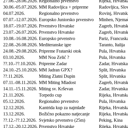
27.06.-28.06.2026.
Regionalno prvenstvo
Rijeka, Hrvatsk
30.06.-05.07.2026.
MM Radovljica + pripreme
Radovljica, Slo
04.07.2026.
Regionalno prvenstvo
Rovinj, Hrvatsk
07.07.-12.07.2026.
Europsko Juniorsko prvenstvo
Minhen, Njema
18.07.-19.07.2026.
Prvenstvo Hrvatske
Zagreb, Hrvats
23.07.-26.07.2026.
Prvenstvo Hrvatske
Zagreb, Hrvats
10.08.-16.08.2026.
Europsko prvenstvo
Pariz, Francusk
22.08.-26.08.2026.
Mediteranske igre
Taranto, Italija
24.08.-29.08.2026.
Pripreme Fratarski otok
Pula, Hrvatska
03.10.2026.
MM Noa Zelić ?
Pula, Hrvatska
??.10.-??.10.2026.
Pripreme Zadar
Zadar, Hrvatska
24.10.-25.10.2026.
MM Jadran GPX?
Split, Hrvatska
??.11.2026.
Miting Zlatni Dupin
Split, Hrvatska
07.11.-08.11.2026.
MM Miting Mladost
Zagreb, Hrvats
14.11.-15.11.2026.
Miting sv. Krševan
Zadar, Hrvatska
21.11.2026.
Torpedo cup
Rijeka, Hrvatsk
05.12.2026.
Regionalno prvenstvo
Pula, Hrvatska
12.12.2026.
Kantrida kup za najmlađe
Rijeka, Hrvatsk
13.12.2026.
Božićno pokazno natjecanje
Rijeka, Hrvatsk
??.12.-??.12.2026.
Svjetsko prvenstvo (25m)
Peking, Kina
17.12.-20.12.2026.
Prvenstvo Hrvatske
Rijeka, Hrvatsk