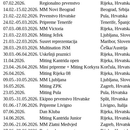
07.02.2026.
Regionalno prvenstvo
Rijeka, Hrvatsk
14.02.-15.02.2026.
MM Novi Beograd
Beograd, Srbija
21.02.-22.02.2026.
Prvenstvo Hrvatske
Pula, Hrvatska
24.02.-05.03.2026.
Pripreme Tenerife
Tenerife, Španj
07.03.-08.03.2026.
MM Victoria
Rijeka, Hrvatsk
21.03.-22.03.2026.
Miting Ježek
Ljubljana, Slove
21.03.-22.03.2026.
Susret reprezentacija
Maribor, Sloven
28.03.-29.03.2026.
Multination JSM
Češka/Austrija
30.03.-06.04.2026.
Uskršnji praznici
Rijeka, Hrvatsk
11.04.2026.
Miting Kantrida open
Rijeka, Hrvatsk
23.04.-26.04.2026.
Mini pripreme + Miting Korkyra
Korčula, Hrvat
26.04.2026.
Miting Rijeka 08
Rijeka, Hrvatsk
09.05.-10.05.2026.
MM Ljubljana
Ljubljana, Slove
16.05.2026.
Miting ZPK
Zagreb, Hrvats
23.05.2026.
Miting Pula
Pula, Hrvatska
30.05.-31.05.2026.
Ekipno prvenstvo Hrvatske
Split, Hrvatska
01.06.-17.06.2026.
Pripreme Livigno
Livigno, Italija
07.06.2026.
Dan Kluba
Rijeka, Hrvatsk
14.06.2026.
Miting Kantrida Junior
Rijeka, Hrvatsk
20.06.-21.06.2026.
MM Zlatni Medvjed
Zagreb, Hrvats