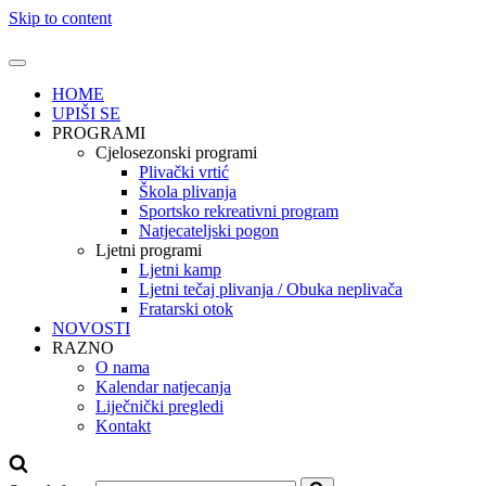
Skip to content
HOME
UPIŠI SE
PROGRAMI
Cjelosezonski programi
Plivački vrtić
Škola plivanja
Sportsko rekreativni program
Natjecateljski pogon
Ljetni programi
Ljetni kamp
Ljetni tečaj plivanja / Obuka neplivača
Fratarski otok
NOVOSTI
RAZNO
O nama
Kalendar natjecanja
Liječnički pregledi
Kontakt