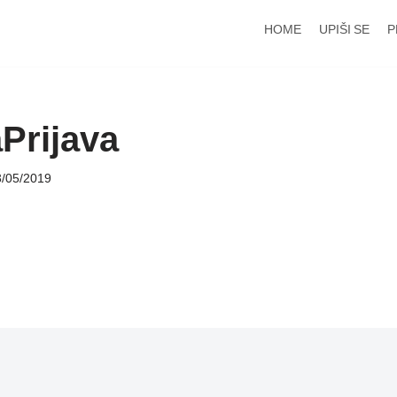
HOME
UPIŠI SE
P
aPrijava
3/05/2019