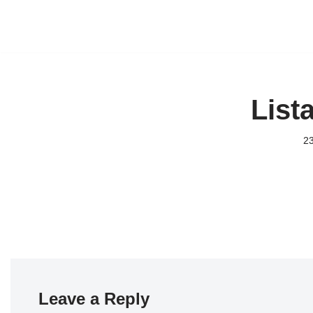
Skip
to
content
List
2
Leave a Reply