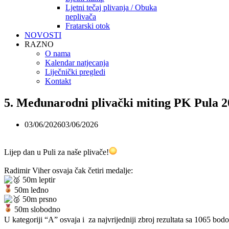
Ljetni tečaj plivanja / Obuka
neplivača
Fratarski otok
NOVOSTI
RAZNO
O nama
Kalendar natjecanja
Liječnički pregledi
Kontakt
5. Međunarodni plivački miting PK Pula 2
03/06/2026
03/06/2026
Lijep dan u Puli za naše plivače!
Radimir Viher osvaja čak četiri medalje:
50m leptir
50m leđno
50m prsno
50m slobodno
U kategoriji “A” osvaja i za najvrijedniji zbroj rezultata sa 1065 bod