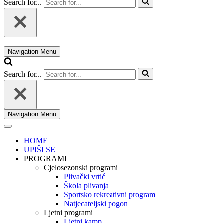
Search for...
Navigation Menu
Search for...
Navigation Menu
HOME
UPIŠI SE
PROGRAMI
Cjelosezonski programi
Plivački vrtić
Škola plivanja
Sportsko rekreativni program
Natjecateljski pogon
Ljetni programi
Ljetni kamp