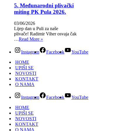
5. Međunarodni plivački
miting PK Pula 2026.
03/06/2026
Lijep dan u Puli za naše
plivače! Radimir Viher osvaja čak
…
Read More »
Instagram
Facebook
YouTube
HOME
UPIŠI SE
NOVOSTI
KONTAKT
O NAMA
Instagram
Facebook
YouTube
HOME
UPIŠI SE
NOVOSTI
KONTAKT
O NAMA