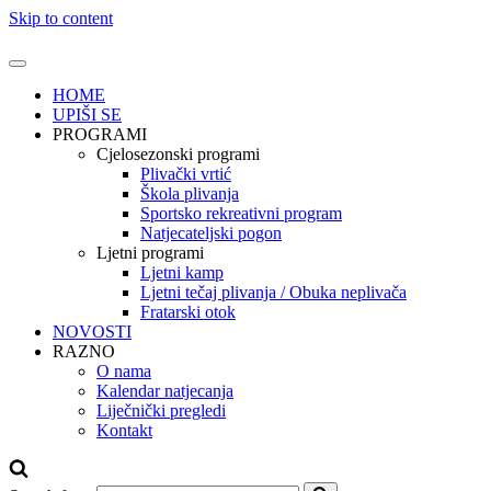
Skip to content
HOME
UPIŠI SE
PROGRAMI
Cjelosezonski programi
Plivački vrtić
Škola plivanja
Sportsko rekreativni program
Natjecateljski pogon
Ljetni programi
Ljetni kamp
Ljetni tečaj plivanja / Obuka neplivača
Fratarski otok
NOVOSTI
RAZNO
O nama
Kalendar natjecanja
Liječnički pregledi
Kontakt