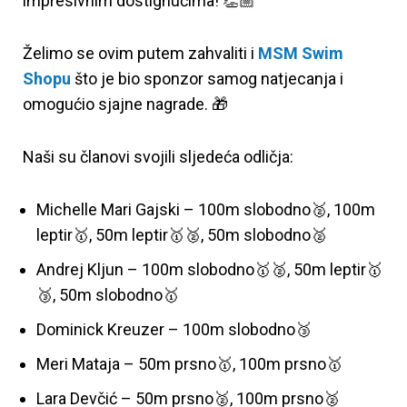
impresivnim dostignućima! 👏🏼
Želimo se ovim putem zahvaliti i
MSM Swim
Shopu
što je bio sponzor samog natjecanja i
omogućio sjajne nagrade. 🎁
Naši su članovi svojili sljedeća odličja:
Michelle Mari Gajski – 100m slobodno🥈, 100m
leptir🥇, 50m leptir🥇🥈, 50m slobodno🥈
Andrej Kljun – 100m slobodno🥇🥈, 50m leptir🥇
🥉, 50m slobodno🥇
Dominick Kreuzer – 100m slobodno🥉
Meri Mataja – 50m prsno🥇, 100m prsno🥇
Lara Devčić – 50m prsno🥈, 100m prsno🥈