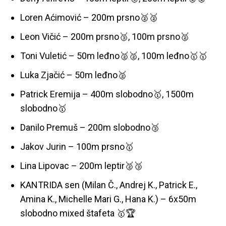
Loren Aćimović – 200m prsno🥈🥈
Leon Vičić – 200m prsno🥉, 100m prsno🥈
Toni Vuletić – 50m leđno🥈🥈, 100m leđno🥇🥇
Luka Zjačić – 50m leđno🥈
Patrick Eremija – 400m slobodno🥇, 1500m
slobodno🥇
Danilo Premuš – 200m slobodno🥉
Jakov Jurin – 100m prsno🥇
Lina Lipovac – 200m leptir🥈🥉
KANTRIDA sen (Milan Č., Andrej K., Patrick E.,
Amina K., Michelle Mari G., Hana K.) – 6x50m
slobodno mixed štafeta 🥇🏆