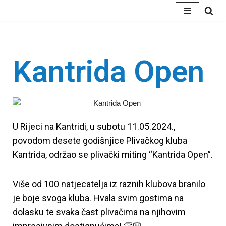
Skip
to
content
Kantrida Open
U Rijeci na Kantridi, u subotu 11.05.2024.,
povodom desete godišnjice Plivačkog kluba
Kantrida, održao se plivački miting “Kantrida Open”.
Više od 100 natjecatelja iz raznih klubova branilo
je boje svoga kluba. Hvala svim gostima na
dolasku te svaka čast plivačima na njihovim