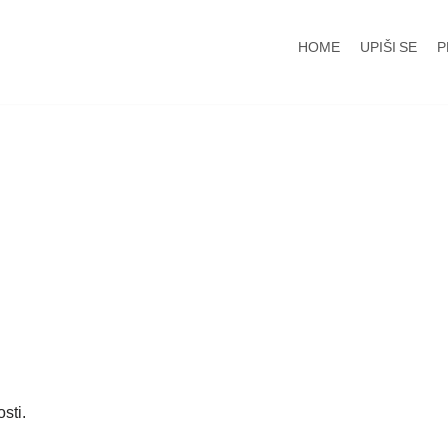
HOME
UPIŠI SE
P
sti.