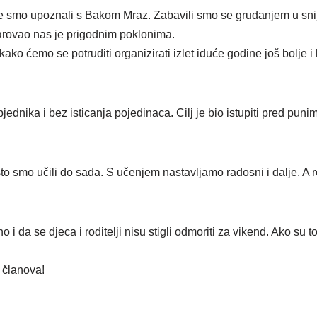
 smo upoznali s Bakom Mraz. Zabavili smo se grudanjem u snije
arovao nas je prigodnim poklonima.
 ćemo se potruditi organizirati izlet iduće godine još bolje i k
dnika i bez isticanja pojedinaca. Cilj je bio istupiti pred punim
to smo učili do sada. S učenjem nastavljamo radosni i dalje. A r
 i da se djeca i roditelji nisu stigli odmoriti za vikend. Ako su to
h članova!