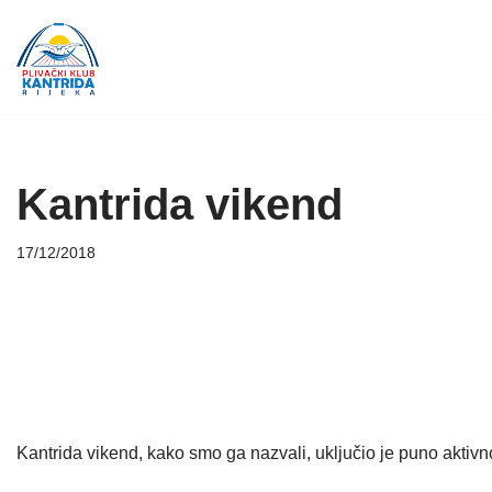
Skip
to
content
Kantrida vikend
17/12/2018
Kantrida vikend, kako smo ga nazvali, uključio je puno aktivno