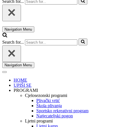
Search for...
Navigation Menu
Search for...
Navigation Menu
HOME
UPIŠI SE
PROGRAMI
Cjelosezonski programi
Plivački vrtić
Škola plivanja
Sportsko rekreativni program
Natjecateljski pogon
Ljetni programi
Ljetni kamp