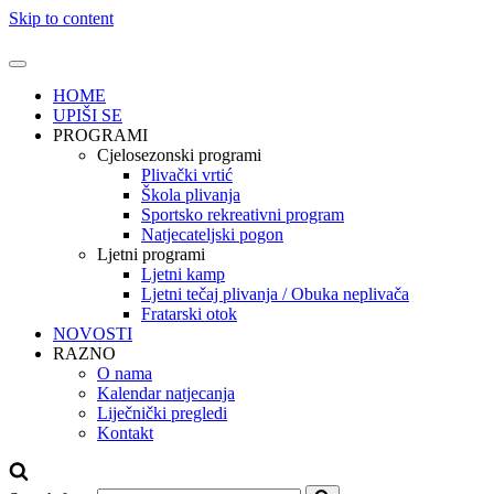
Skip to content
HOME
UPIŠI SE
PROGRAMI
Cjelosezonski programi
Plivački vrtić
Škola plivanja
Sportsko rekreativni program
Natjecateljski pogon
Ljetni programi
Ljetni kamp
Ljetni tečaj plivanja / Obuka neplivača
Fratarski otok
NOVOSTI
RAZNO
O nama
Kalendar natjecanja
Liječnički pregledi
Kontakt