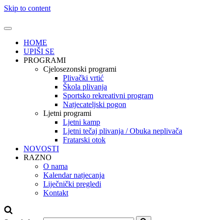
Skip to content
HOME
UPIŠI SE
PROGRAMI
Cjelosezonski programi
Plivački vrtić
Škola plivanja
Sportsko rekreativni program
Natjecateljski pogon
Ljetni programi
Ljetni kamp
Ljetni tečaj plivanja / Obuka neplivača
Fratarski otok
NOVOSTI
RAZNO
O nama
Kalendar natjecanja
Liječnički pregledi
Kontakt