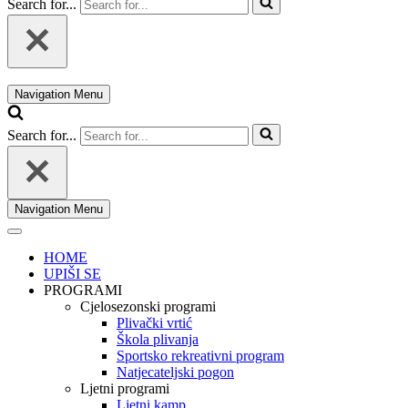
Search for...
Navigation Menu
Search for...
Navigation Menu
HOME
UPIŠI SE
PROGRAMI
Cjelosezonski programi
Plivački vrtić
Škola plivanja
Sportsko rekreativni program
Natjecateljski pogon
Ljetni programi
Ljetni kamp