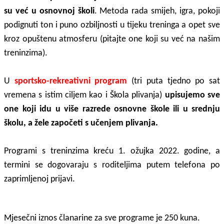
su već u osnovnoj školi
. Metoda rada smijeh, igra, pokoji
podignuti ton i puno ozbiljnosti u tijeku treninga a opet sve
kroz opuštenu atmosferu (pitajte one koji su već na našim
treninzima).
U
sportsko-rekreativni program
(tri puta tjedno po sat
vremena s istim ciljem kao i Škola plivanja)
upisujemo sve
one koji idu u više razrede osnovne škole ili u srednju
školu, a žele započeti s učenjem plivanja.
Programi s treninzima kreću 1. ožujka 2022. godine, a
t
ermini se
dogovaraju
s roditeljima
putem telefona po
zaprimljenoj prijavi.
Mjesečni iznos članarine za sve programe je 250 kuna.