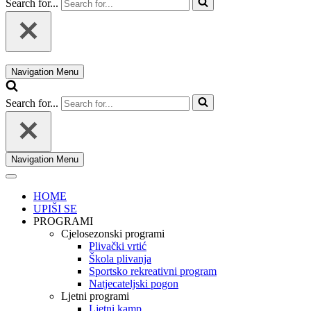
Search for...
Navigation Menu
Search for...
Navigation Menu
HOME
UPIŠI SE
PROGRAMI
Cjelosezonski programi
Plivački vrtić
Škola plivanja
Sportsko rekreativni program
Natjecateljski pogon
Ljetni programi
Ljetni kamp