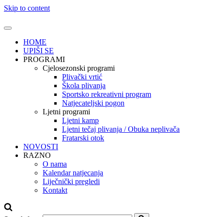
Skip to content
HOME
UPIŠI SE
PROGRAMI
Cjelosezonski programi
Plivački vrtić
Škola plivanja
Sportsko rekreativni program
Natjecateljski pogon
Ljetni programi
Ljetni kamp
Ljetni tečaj plivanja / Obuka neplivača
Fratarski otok
NOVOSTI
RAZNO
O nama
Kalendar natjecanja
Liječnički pregledi
Kontakt