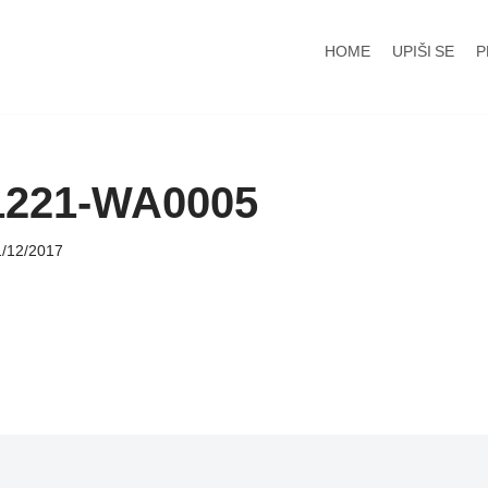
HOME
UPIŠI SE
P
1221-WA0005
1/12/2017