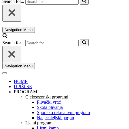
Search for...
Navigation Menu
Search for...
Navigation Menu
HOME
UPIŠI SE
PROGRAMI
Cjelosezonski programi
Plivački vrtić
Škola plivanja
Sportsko rekreativni program
Natjecateljski pogon
Ljetni programi
Ljetni kamp