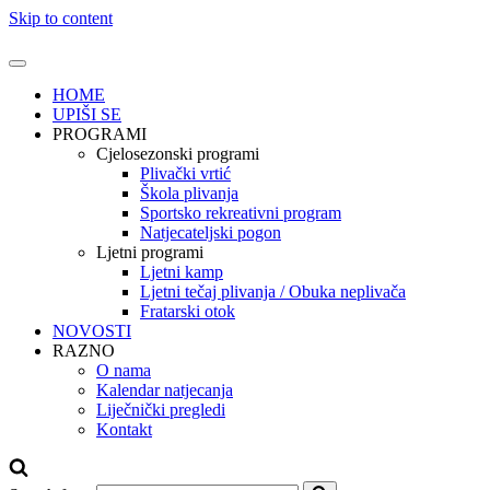
Skip to content
HOME
UPIŠI SE
PROGRAMI
Cjelosezonski programi
Plivački vrtić
Škola plivanja
Sportsko rekreativni program
Natjecateljski pogon
Ljetni programi
Ljetni kamp
Ljetni tečaj plivanja / Obuka neplivača
Fratarski otok
NOVOSTI
RAZNO
O nama
Kalendar natjecanja
Liječnički pregledi
Kontakt