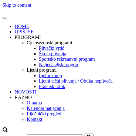
Skip to content
HOME
UPIŠI SE
PROGRAMI
Cjelosezonski programi
Plivački vrtić
Škola plivanja
Sportsko rekreativni program
Natjecateljski pogon
Ljetni programi
Ljetni kamp
Ljetni tečaj plivanja / Obuka neplivača
Fratarski otok
NOVOSTI
RAZNO
O nama
Kalendar natjecanja
Liječnički pregledi
Kontakt