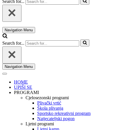
Search for...
Navigation Menu
Search for...
Navigation Menu
HOME
UPIŠI SE
PROGRAMI
Cjelosezonski programi
Plivački vrtić
Škola plivanja
Sportsko rekreativni program
Natjecateljski pogon
Ljetni programi
Ljetni kamp