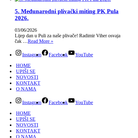
5. Međunarodni plivački miting PK Pula
2026.
03/06/2026
Lijep dan u Puli za naše plivače! Radimir Viher osvaja
čak …
Read More »
Instagram
Facebook
YouTube
HOME
UPIŠI SE
NOVOSTI
KONTAKT
O NAMA
Instagram
Facebook
YouTube
HOME
UPIŠI SE
NOVOSTI
KONTAKT
O NAMA