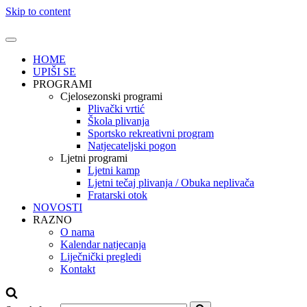
Skip to content
HOME
UPIŠI SE
PROGRAMI
Cjelosezonski programi
Plivački vrtić
Škola plivanja
Sportsko rekreativni program
Natjecateljski pogon
Ljetni programi
Ljetni kamp
Ljetni tečaj plivanja / Obuka neplivača
Fratarski otok
NOVOSTI
RAZNO
O nama
Kalendar natjecanja
Liječnički pregledi
Kontakt