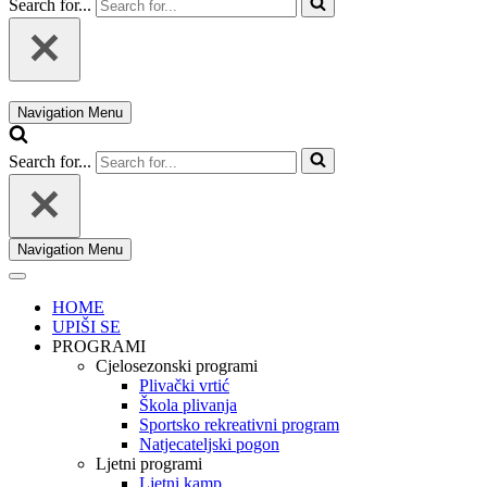
Search for...
Navigation Menu
Search for...
Navigation Menu
HOME
UPIŠI SE
PROGRAMI
Cjelosezonski programi
Plivački vrtić
Škola plivanja
Sportsko rekreativni program
Natjecateljski pogon
Ljetni programi
Ljetni kamp