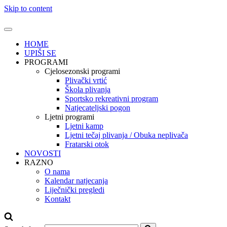
Skip to content
HOME
UPIŠI SE
PROGRAMI
Cjelosezonski programi
Plivački vrtić
Škola plivanja
Sportsko rekreativni program
Natjecateljski pogon
Ljetni programi
Ljetni kamp
Ljetni tečaj plivanja / Obuka neplivača
Fratarski otok
NOVOSTI
RAZNO
O nama
Kalendar natjecanja
Liječnički pregledi
Kontakt