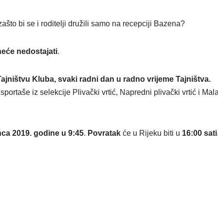
zašto bi se i roditelji družili samo na recepciji Bazena?
neće nedostajati
.
Tajništvu Kluba, svaki radni dan u radno vrijeme Tajništva.
sportaše iz selekcije Plivački vrtić, Napredni plivački vrtić i Ma
nca 2019. godine u 9:45
.
Povratak
će u Rijeku biti u
16:00 sati