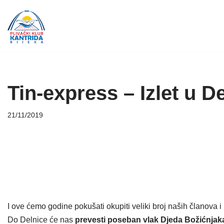
Skip
to
content
Tin-express – Izlet u D
21/11/2019
I ove ćemo godine pokušati okupiti veliki broj naših članova i r
Do Delnice će nas
prevesti poseban vlak Djeda Božićnjak