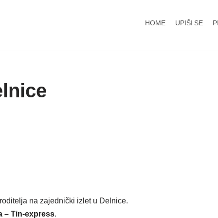
HOME
UPIŠI SE
P
elnice
oditelja na zajednički izlet u Delnice.
a – Tin-express
.