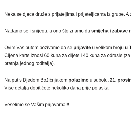
Neka se djeca druže s prijateljima i prijateljicama iz grupe. A 
Nadamo se i snijegu, a ono što znamo da
smijeha i zabave 
Ovim Vas putem pozivamo da se
prijavite
u velikom broju
u 
Cijena karte iznosi 60 kuna za dijete i 40 kuna za odrasle (za 
pratnja jednog roditelja).
Na put s Djedom Božićnjakom
polazimo
u subotu,
21. prosi
Više detalja dobit ćete nekoliko dana prije polaska.
Veselimo se Vašim prijavama!!!