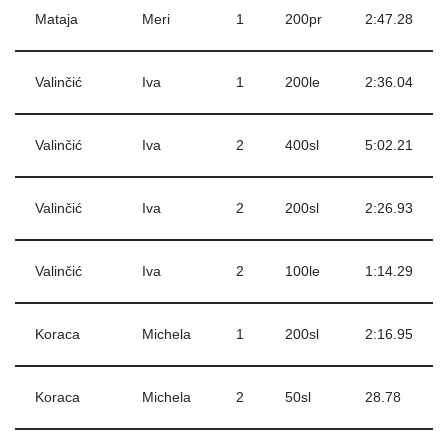
Mataja
Meri
1
200pr
2:47.28
Valinčić
Iva
1
200le
2:36.04
Valinčić
Iva
2
400sl
5:02.21
Valinčić
Iva
2
200sl
2:26.93
Valinčić
Iva
2
100le
1:14.29
Koraca
Michela
1
200sl
2:16.95
Koraca
Michela
2
50sl
28.78