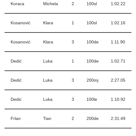
Koraca
Michela
2
100sl
1:02.22
Kosanović
Klara
1
100sl
1:02.16
Kosanović
Klara
3
100de
1:11.90
Dedić
Luka
1
100de
1:02.71
Dedić
Luka
3
200mj
2:27.05
Dedić
Luka
3
100le
1:10.92
Frlan
Tian
2
200de
2:31.49