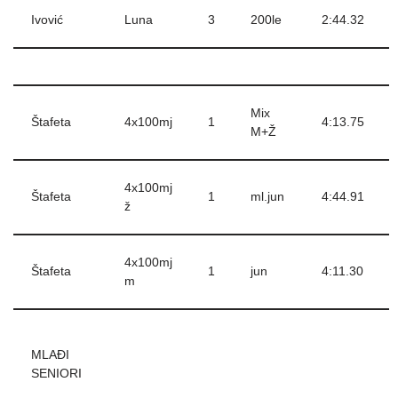
Ivović
Luna
3
200le
2:44.32
Mix
Štafeta
4x100mj
1
4:13.75
M+Ž
4x100mj
Štafeta
1
ml.jun
4:44.91
ž
4x100mj
Štafeta
1
jun
4:11.30
m
MLAĐI
SENIORI