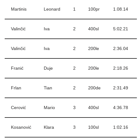
Martinis
Leonard
1
100pr
1.08.14
Valinčić
Iva
2
400sl
5:02.21
Valinčić
Iva
2
200le
2:36.04
Franić
Duje
2
200le
2:18.26
Frlan
Tian
2
200de
2:31.49
Cerović
Mario
3
400sl
4:36.78
Kosanović
Klara
3
100sl
1:02.16