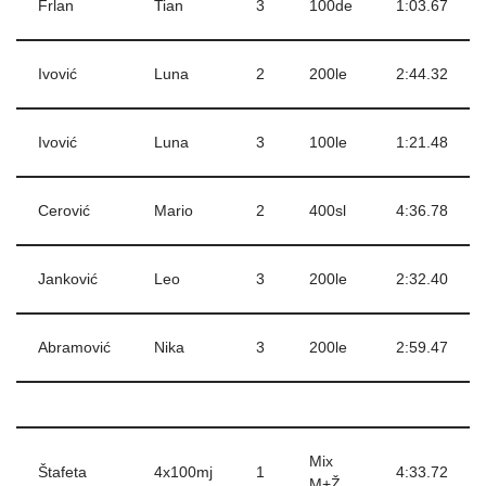
Frlan
Tian
3
100de
1:03.67
Ivović
Luna
2
200le
2:44.32
Ivović
Luna
3
100le
1:21.48
Cerović
Mario
2
400sl
4:36.78
Janković
Leo
3
200le
2:32.40
Abramović
Nika
3
200le
2:59.47
Mix
Štafeta
4x100mj
1
4:33.72
M+Ž