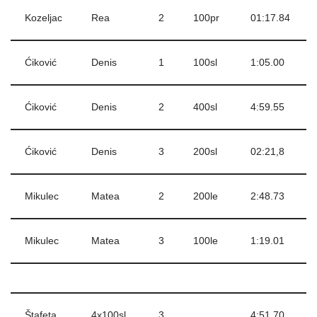
Kozeljac
Rea
2
100pr
01:17.84
Ćiković
Denis
1
100sl
1:05.00
Ćiković
Denis
2
400sl
4:59.55
Ćiković
Denis
3
200sl
02:21,8
Mikulec
Matea
2
200le
2:48.73
Mikulec
Matea
3
100le
1:19.01
Štafeta
4x100sl
3
4:51.70