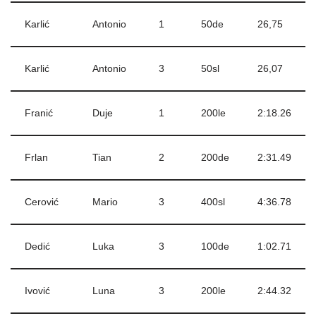
Karlić
Antonio
1
50de
26,75
Karlić
Antonio
3
50sl
26,07
Franić
Duje
1
200le
2:18.26
Frlan
Tian
2
200de
2:31.49
Cerović
Mario
3
400sl
4:36.78
Dedić
Luka
3
100de
1:02.71
Ivović
Luna
3
200le
2:44.32