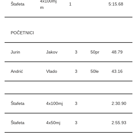
4x100mj
Štafeta
1
5:15.68
m
POČETNICI
Jurin
Jakov
3
50pr
48.79
Andrić
Vlado
3
50le
43.16
Štafeta
4x100mj
3
2:30.90
Štafeta
4x50mj
3
2:55.93