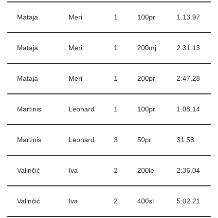
Mataja
Meri
1
100pr
1.13.97
Mataja
Meri
1
200mj
2:31.13
Mataja
Meri
1
200pr
2:47.28
Martinis
Leonard
1
100pr
1.08.14
Martinis
Leonard
3
50pr
31.58
Valinčić
Iva
2
200le
2:36.04
Valinčić
Iva
2
400sl
5:02.21