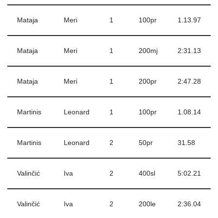
Mataja
Meri
1
100pr
1.13.97
Mataja
Meri
1
200mj
2:31.13
Mataja
Meri
1
200pr
2:47.28
Martinis
Leonard
1
100pr
1.08.14
Martinis
Leonard
2
50pr
31.58
Valinčić
Iva
2
400sl
5:02.21
Valinčić
Iva
2
200le
2:36.04