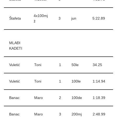
4x100mj
Štafeta
3
jun
5:22.89
ž
MLAĐI
KADETI
Vuletić
Toni
1
50le
34.25
Vuletić
Toni
1
100le
1:14.94
Banac
Maro
2
100de
1:18.39
Banac
Maro
3
200mj
2:48.99