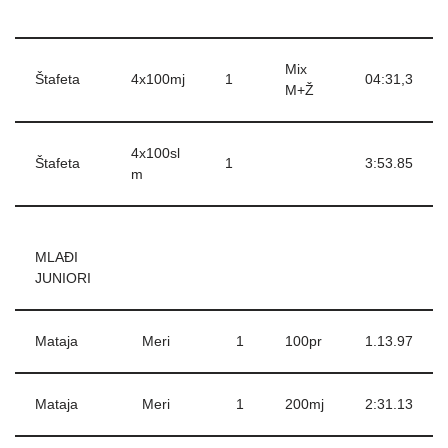
Mix
Štafeta
4x100mj
1
04:31,3
M+Ž
4x100sl
Štafeta
1
3:53.85
m
MLAĐI
JUNIORI
Mataja
Meri
1
100pr
1.13.97
Mataja
Meri
1
200mj
2:31.13